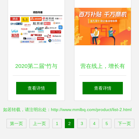
文化创意内容应用
服务
2020第二届“竹与
营在线上，增长有
生活”青神竹产品创
方 一品威客私享会
查看详情
查看详情
意设计大赛获奖名
揭秘创业增长双引
如若转载，请注明出处：http://www.mmlbq.com/product/list-2.html
单揭晓，数字文创
擎
第一页
上一页
1
2
3
4
5
下一页