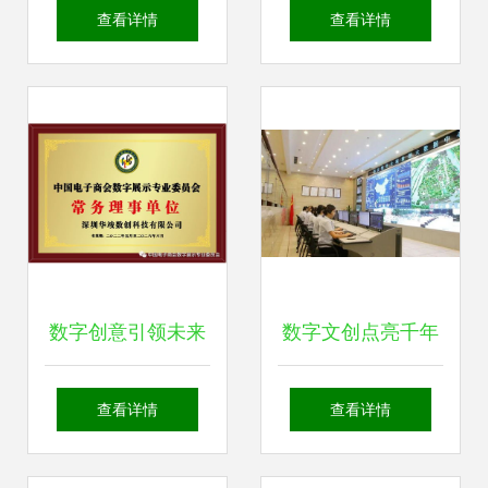
云展馆上线，数字
应用服务引领中文
查看详情
查看详情
文化引领沉浸式体
博物馆学新前沿 意
验新潮流
大利国际研讨会成
果解析
数字创意引领未来
数字文创点亮千年
深圳华竣数创在数
古堰，都江堰市荣
查看详情
查看详情
字文化展示领域的
登全国县域旅游百