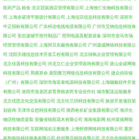
医药产品
粮食
北京冠岚酒店管理有限公司
上海牧仁生物科技有限公
司
上海余诺澄平面设计有限公司
上海佳宗信息科技有限公司
深圳市
中正招标有限公司
广东科达电线电缆有限公司
广州市艾纳信息科技有
限公司
安吉递铺宇燕竹制品厂
照明电器及配套设备
深圳市壹马市场
经营管理有限公司
上海阿旦东服饰有限公司
广州谋成网络科技有限公
司
沈阳天雄信息技术开发工程有限公司
北京徜氧企业管理有限公司
北京佳遥科技有限公司
河北立仁企业管理咨询有限公司
唐山金诺网络
科技有限公司
周易算命
襄阳聚万网络信息科技有限公司
捷众供应链
（广州）有限公司
深圳市海富泰电源科技有限公司
上海颛氨软件开发
有限公司
洛阳市洛龙区农育养殖农民专业合作社
城市配送运输服务
北京优思文化交流有限公司
北京玖兰玥科技有限公司
旅游开发项目策
划咨询
天津市众想科技有限公司
陕西彬长矿业集团有限公司
海洋生
物活性物质提取
安徽省锦苑花木有限公司
海南电影网
杭州菜佬网络
科技有限公司
互联网域名注册服务
上海怀骋网络科技有限公司
重庆
有智有味科技服务有限公司
杭州聚豆科技有限公司
北京化中闲科技有