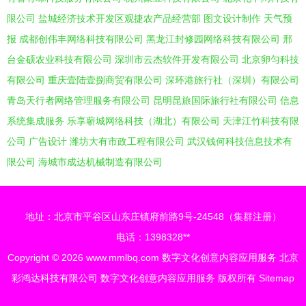
限公司
盐城经济技术开发区观捷农产品经营部
图文设计制作
天气预
报
成都创伟丰网络科技有限公司
黑龙江封修园网络科技有限公司
邢
台金硕农业科技有限公司
深圳市云杰软件开发有限公司
北京卵匀科技
有限公司
重庆壹陆壹捌商贸有限公司
深环港旅行社（深圳）有限公司
青岛天行者网络管理服务有限公司
昆明昆旅国际旅行社有限公司
信息
系统集成服务
乐享蕲城网络科技（湖北）有限公司
天津江竹科技有限
公司
广告设计
潍坊大有市政工程有限公司
武汉钱何科技信息技术有
限公司
海城市成达机械制造有限公司
地址：北京市平谷区山东庄镇府前路9号-24548（集群注册）
电话：1398328**
Copyright © 2026
www.mmlbq.com
数字文化创意内容应用服务
北京
彩鸿达科技有限公司
数字文化创意内容应用服务
版权所有
Sitemap